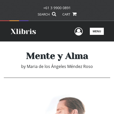
+61 3 9900 0891
SEARCH
CART
User Men
MENU
Mente y Alma
by
Maria de los Ángeles Méndez Roso