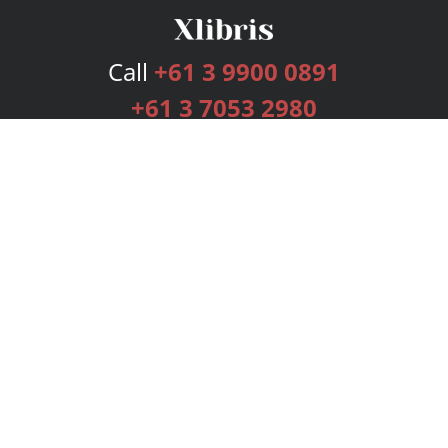
Call
+61 3 9900 0891
+61 3 7053 2980
Services
Publishing Plans
Editorial
Add-On
Marketing
Get Started
FAQs
Bookstore
New Releases
BookStub™ Redemption
Login
Register