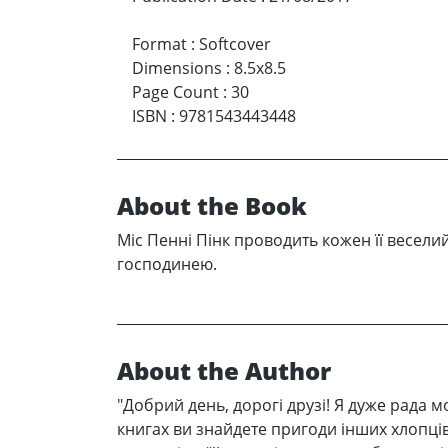
Format
:
Softcover
Dimensions
:
8.5x8.5
Page Count
:
30
ISBN
:
9781543443448
About the Book
Міс Пенні Пінк проводить кожен її весел
господинею.
About the Author
"Добрий день, дорогі друзі! Я дуже радa м
книгах ви знайдете пригоди інших хлопців, 