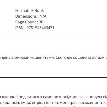
Format
:
E-Book
Dimensions
:
N/A
Page Count
:
30
ISBN
:
9781543443431
ий день з милими кошенятами. Сьогодні кошенята встали 
ожливості поділитися з вами розповідями, які я почула ві
кроликів, хмар, вітрів, гігантів, монстрів, восьминогів, к