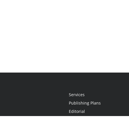
Services
Publishing Plans
Editorial
Add-On
Marketing