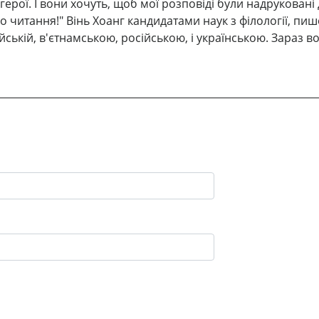
герої. І вони хочуть, щоб мої розповіді були надруковані
читання!" Вінь Хоанг кандидатами наук з філології, пише 
ійській, в'єтнамською, російською, і українською. Зараз