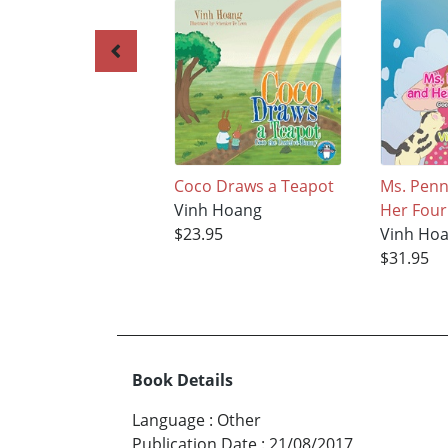
Coco Draws a Teapot
Ms. Penn
Vinh Hoang
Her Four
$23.95
Vinh Ho
$31.95
Book Details
Language
:
Other
Publication Date
:
21/08/2017