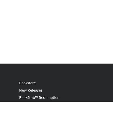
Bookstore
New Releases
BookStub™ Redemption
Login
Register