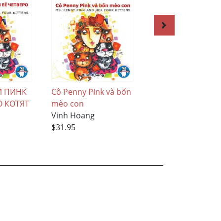
И ПИНК
Cô Penny Pink và bốn
The Poetry Book o
О КОТЯT
mèo con
Chubby Tubby T
Vinh Hoang
the Cat
$31.95
Vinh Hoang
$21.95