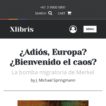
+61 3 9900 0891
SEARCH
CART
User Men
MENU
¿Adiós, Europa?
¿Bienvenido el caos?
La bomba migratoria de Merkel
by
J. Michael Springmann