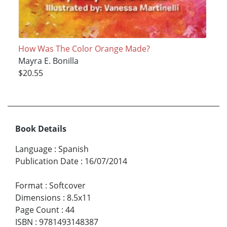
How Was The Color Orange Made?
Mayra E. Bonilla
$20.55
Book Details
Language
:
Spanish
Publication Date
:
16/07/2014
Format
:
Softcover
Dimensions
:
8.5x11
Page Count
:
44
ISBN
:
9781493148387