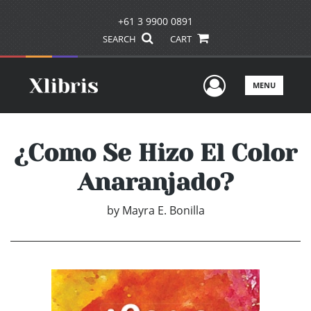
+61 3 9900 0891
SEARCH
CART
User Men
MENU
¿Como Se Hizo El Color
Anaranjado?
by
Mayra E. Bonilla