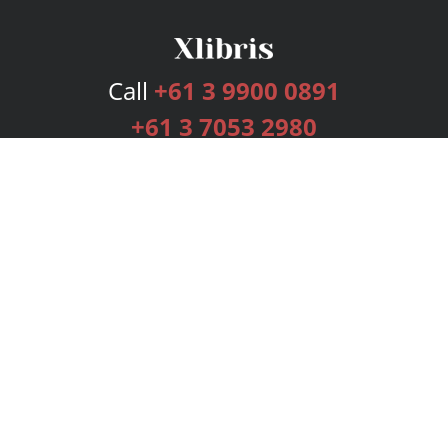
Call
+61 3 9900 0891
+61 3 7053 2980
Services
Publishing Plans
Editorial
Add-On
Marketing
Get Started
FAQs
Bookstore
New Releases
BookStub™ Redemption
Login