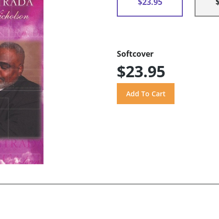
$23.95
Softcover
$23.95