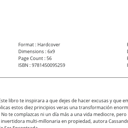
Format
:
Hardcover
Dimensions
:
6x9
Page Count
:
56
ISBN
:
9781450095259
Este libro te inspirara a que dejes de hacer excusas y que 
plicas estos diez principios veras una transformación enorm
as! No te complazcas ni un día más a una vida mediocre, per
invertidora multi-millonaria en propiedad, autora Cassandr