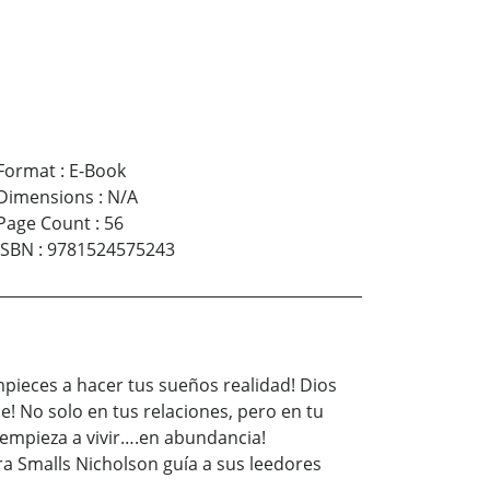
Format
:
E-Book
Dimensions
:
N/A
Page Count
:
56
ISBN
:
9781524575243
empieces a hacer tus sueños realidad! Dios
e! No solo en tus relaciones, pero en tu
o empieza a vivir….en abundancia!
a Smalls Nicholson guía a sus leedores