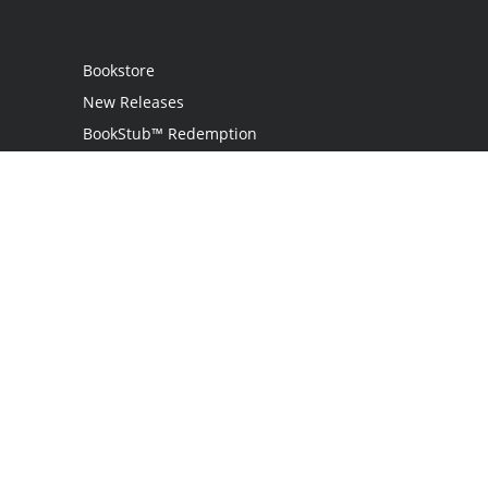
Bookstore
New Releases
BookStub™ Redemption
Login
Register
Contact Us
Referral Programme