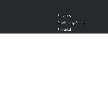
Services
Publishing Plans
Editorial
Add-On
Marketing
Get Started
FAQs
Statement
•
Do Not Sell My Info - CA Resident Only