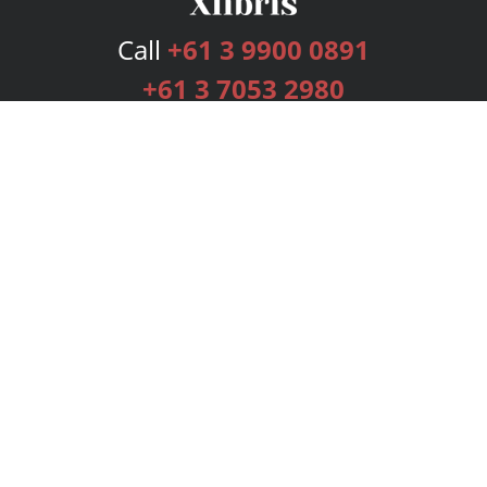
Call
+61 3 9900 0891
+61 3 7053 2980
Services
Publishing Plans
Editorial
Add-On
Marketing
Get Started
FAQs
Bookstore
New Releases
BookStub™ Redemption
Login
Register
Contact Us