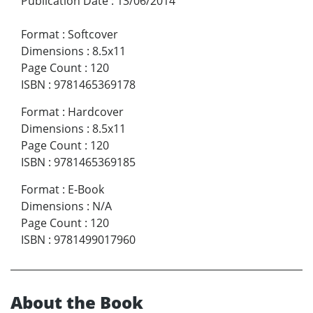
Publication Date
:
13/06/2014
Format
:
Softcover
Dimensions
:
8.5x11
Page Count
:
120
ISBN
:
9781465369178
Format
:
Hardcover
Dimensions
:
8.5x11
Page Count
:
120
ISBN
:
9781465369185
Format
:
E-Book
Dimensions
:
N/A
Page Count
:
120
ISBN
:
9781499017960
About the Book