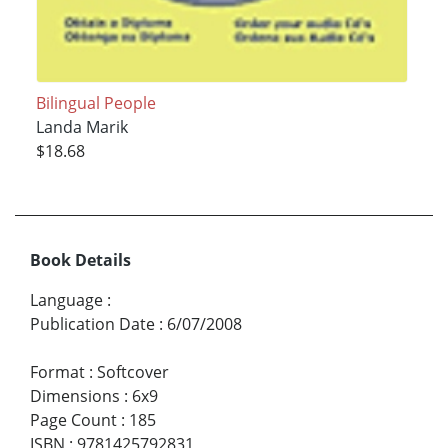
Bilingual People
Landa Marik
$18.68
Book Details
Language
:
Publication Date
:
6/07/2008
Format
:
Softcover
Dimensions
:
6x9
Page Count
:
185
ISBN
:
9781425792831