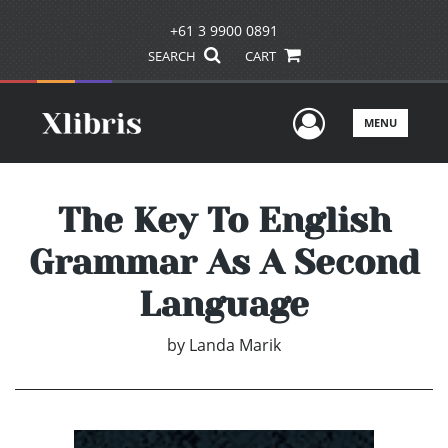
+61 3 9900 0891
SEARCH
CART
User Men
MENU
The Key To English
Grammar As A Second
Language
by
Landa Marik