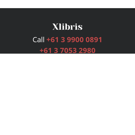
Call
+61 3 9900 0891
+61 3 7053 2980
Services
Publishing Plans
Editorial
Add-On
Marketing
Get Started
FAQs
Bookstore
New Releases