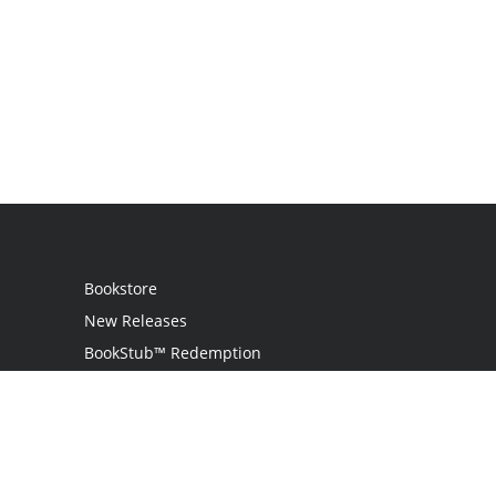
Bookstore
New Releases
BookStub™ Redemption
Login
Register
Contact Us
Referral Programme