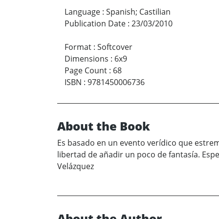
Language
:
Spanish; Castilian
Publication Date
:
23/03/2010
Format
:
Softcover
Dimensions
:
6x9
Page Count
:
68
ISBN
:
9781450006736
About the Book
Es basado en un evento verídico que estre
libertad de añadir un poco de fantasía. Esp
Velázquez
About the Author