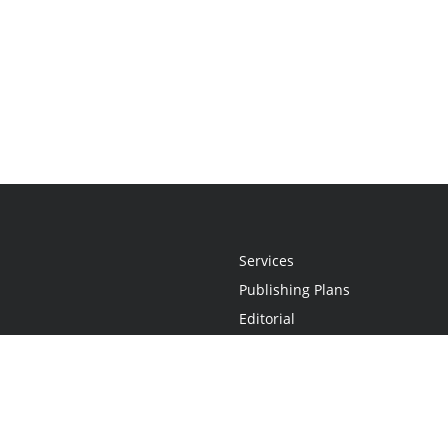
Services
Publishing Plans
Editorial
Add-On
Marketing
Get Started
FAQs