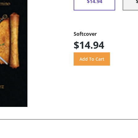
$14.94
Softcover
$14.94