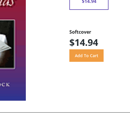
$14.94
Softcover
$14.94