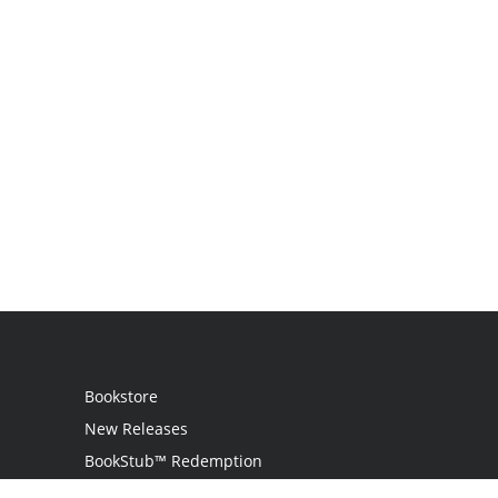
Bookstore
New Releases
BookStub™ Redemption
Login