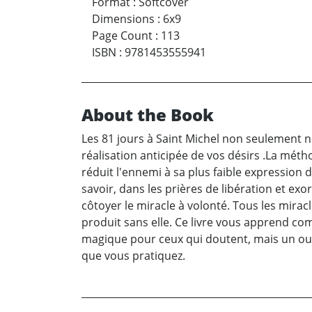
Format
:
Softcover
Dimensions
:
6x9
Page Count
:
113
ISBN
:
9781453555941
About the Book
Les 81 jours à Saint Michel non seulement n
réalisation anticipée de vos désirs .La métho
réduit l'ennemi à sa plus faible expression d
savoir, dans les prières de libération et exo
côtoyer le miracle à volonté. Tous les mirac
produit sans elle. Ce livre vous apprend com
magique pour ceux qui doutent, mais un outi
que vous pratiquez.