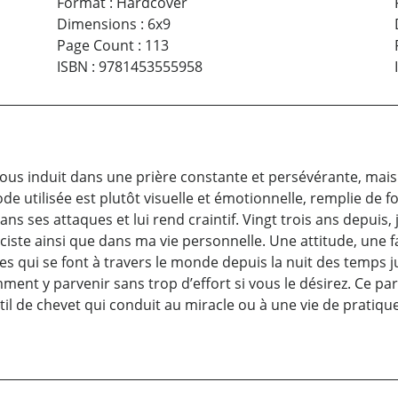
Format
:
Hardcover
Dimensions
:
6x9
Page Count
:
113
ISBN
:
9781453555958
ous induit dans une prière constante et persévérante, mais 
de utilisée est plutôt visuelle et émotionnelle, remplie de f
ans ses attaques et lui rend craintif. Vingt trois ans depuis
rciste ainsi que dans ma vie personnelle. Une attitude, une f
les qui se font à travers le monde depuis la nuit des temps j
ment y parvenir sans trop d’effort si vous le désirez. Ce par
l de chevet qui conduit au miracle ou à une vie de pratique