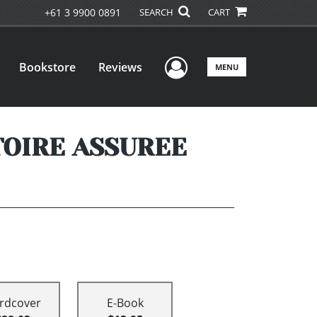
+61 3 9900 0891
SEARCH
CART
User Menu
Bookstore
Reviews
MENU
TOIRE ASSUREE
rdcover
E-Book