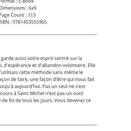
Format
:
E-Book
Dimensions
:
6x9
Page Count
:
113
ISBN
:
9781453555965
garde aussi votre esprit centré sur la
oi, d'espérance et d'abandon volontaire. Elle
, j’utilisais cette méthode sans même le
açon de faire, une façon d’être qui nous fait
usqu'à aujourd’hui. Pas un seul ne s’est
cours à Saint Michel n’est pas un outil
 de foi de tous les jours. Vous devenez ce