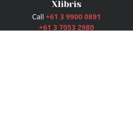
Call
+61 3 9900 0891
+61 3 7053 2980
Services
Publishing Plans
Editorial
Add-On
Marketing
Get Started
FAQs
Bookstore
New Releases
BookStub™ Redemption
Login
Register
Contact Us