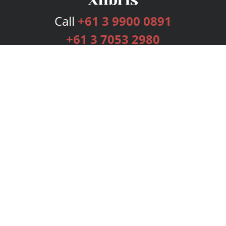
Call
+61 3 9900 0891
+61 3 7053 2980
Services
Publishing Plans
Editorial
Add-On
Marketing
Get Started
FAQs
Bookstore
New Releases
BookStub™ Redemption
Login
Register
Contact Us