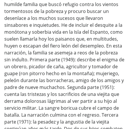
humilde familia que buscó refugio contra los vientos
tormentosos de la pobreza y procuro buscar un
desenlace a los muchos sucesos que llevaron
sinsabores e inquietudes. He de incluir el desquite a la
monótona y soberbia vida en la Isla del Espanto, como
suelen llamarla hoy los paisanos que, en multitudes,
huyen o escapan del fiero león del desempleo. En esta
narración, la familia se asemeja a reos de la pobreza
sin indulto. Primera parte (1949): describe el enigma de
un obrero, picador de caña, agricultor y tomador de
guape (ron pitorro hecho en la montaña); mujeriego,
peleón durante las borracheras, amigo de los amigos y
padre de nueve muchachos. Segunda parte (1951):
cuenta las tristezas y los sacrificios de una viejita que
derrama dolorosas lágrimas al ver partir a su hijo al
servicio militar. La sangre boricua cubre el campo de
batalla. La narración culmina con el regreso. Tercera
parte (1971): la pesadez y la angustia de la viejita
continúan años más tarde. Dos de sus hijos combaten