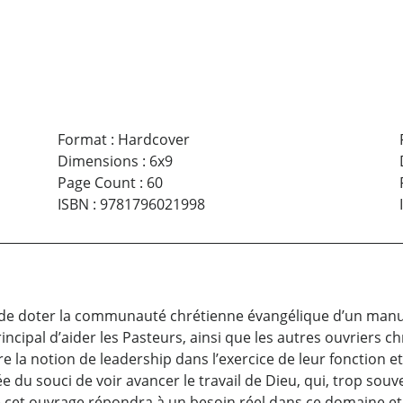
Format
:
Hardcover
Dimensions
:
6x9
Page Count
:
60
ISBN
:
9781796021998
est de doter la communauté chrétienne évangélique d’un manue
ncipal d’aider les Pasteurs, ainsi que les autres ouvriers ch
la notion de leadership dans l’exercice de leur fonction et 
ée du souci de voir avancer le travail de Dieu, qui, trop so
e cet ouvrage répondra à un besoin réel dans ce domaine et 