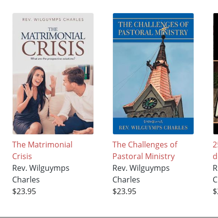
The Matrimonial
The Challenges of
2
Crisis
Pastoral Ministry
d
Rev. Wilguymps
Rev. Wilguymps
R
Charles
Charles
C
$23.95
$23.95
$