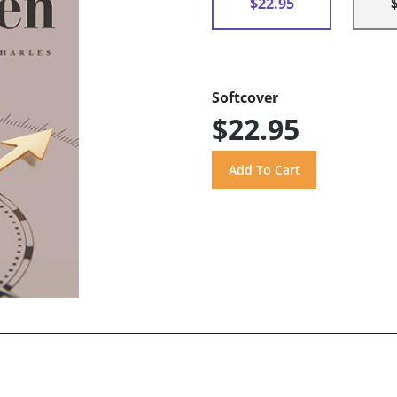
$22.95
Softcover
$22.95