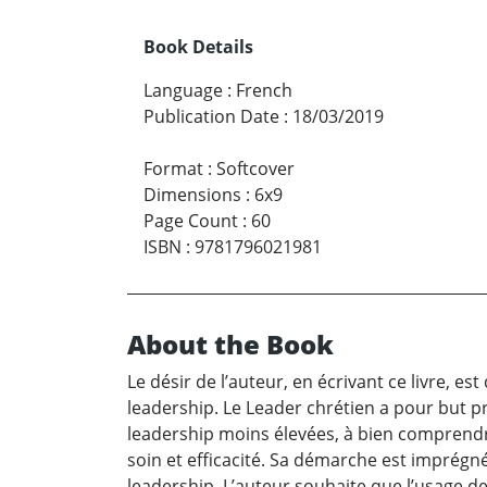
Book Details
Language
:
French
Publication Date
:
18/03/2019
Format
:
Softcover
Dimensions
:
6x9
Page Count
:
60
ISBN
:
9781796021981
About the Book
Le désir de l’auteur, en écrivant ce livre, 
leadership. Le Leader chrétien a pour but pri
leadership moins élevées, à bien comprendre 
soin et efficacité. Sa démarche est imprégn
leadership. L’auteur souhaite que l’usage d