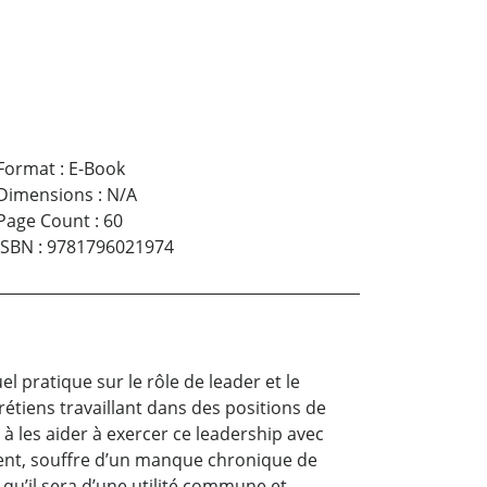
Format
:
E-Book
Dimensions
:
N/A
Page Count
:
60
ISBN
:
9781796021974
l pratique sur le rôle de leader et le
rétiens travaillant dans des positions de
à les aider à exercer ce leadership avec
uvent, souffre d’un manque chronique de
qu’il sera d’une utilité commune et