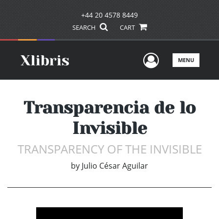
+44 20 4578 8449
SEARCH
CART
User Men
MENU
Transparencia de lo
Invisible
TRANSPARENCY OF THE INVISIBLE
by
Julio César Aguilar