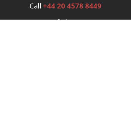
Call
+44 20 4578 8449
Services
Publishing Plans
Editorial
Add-On
Marketing
Get Started
FAQs
Bookstore
New Releases
BookStub™ Redemption
Login
Register
Contact Us
Referral Programme