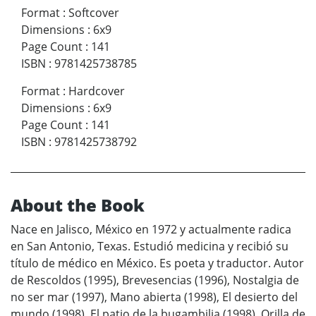
Format
:
Softcover
Dimensions
:
6x9
Page Count
:
141
ISBN
:
9781425738785
Format
:
Hardcover
Dimensions
:
6x9
Page Count
:
141
ISBN
:
9781425738792
About the Book
Nace en Jalisco, México en 1972 y actualmente radica
en San Antonio, Texas. Estudió medicina y recibió su
título de médico en México. Es poeta y traductor. Autor
de Rescoldos (1995), Brevesencias (1996), Nostalgia de
no ser mar (1997), Mano abierta (1998), El desierto del
mundo (1998), El patio de la bugambilia (1998), Orilla de