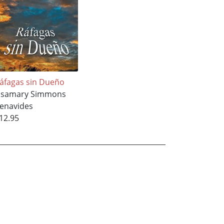
áfagas sin Dueño
ssamary Simmons
enavides
12.95