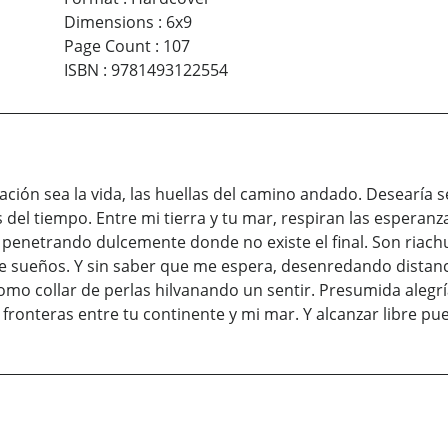
Dimensions
:
6x9
Page Count
:
107
ISBN
:
9781493122554
ión sea la vida, las huellas del camino andado. Desearía s
s del tiempo. Entre mi tierra y tu mar, respiran las esperan
, penetrando dulcemente donde no existe el final. Son riachu
 sueños. Y sin saber que me espera, desenredando distancias
omo collar de perlas hilvanando un sentir. Presumida aleg
 fronteras entre tu continente y mi mar. Y alcanzar libre 