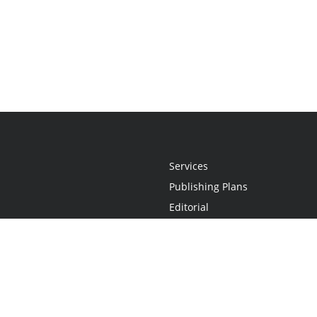
Services
Publishing Plans
Editorial
Add-On
Marketing
Get Started
FAQs