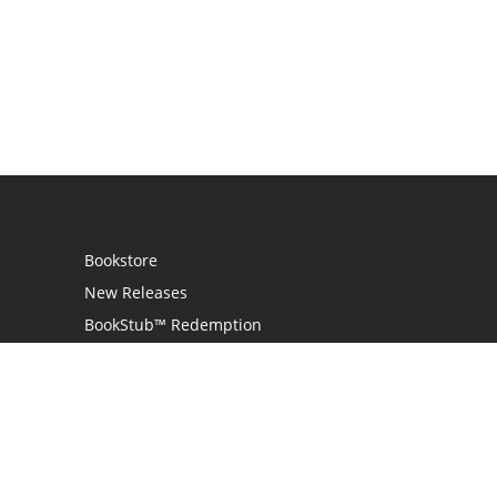
Bookstore
New Releases
BookStub™ Redemption
Login
Register
Contact Us
Referral Programme