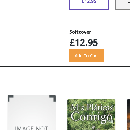
£12.95
Softcover
£12.95