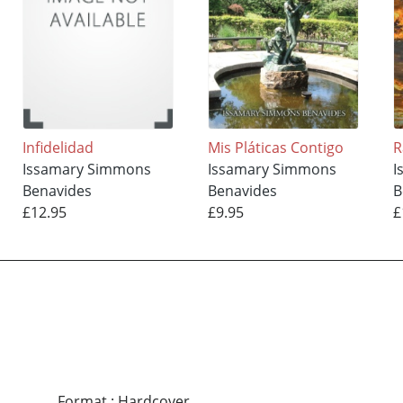
Infidelidad
Mis Pláticas Contigo
R
Issamary Simmons
Issamary Simmons
I
Benavides
Benavides
B
£12.95
£9.95
£
Format
:
Hardcover