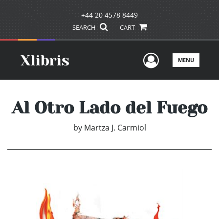
+44 20 4578 8449
SEARCH
CART
User Men
MENU
Al Otro Lado del Fuego
by
Martza J. Carmiol