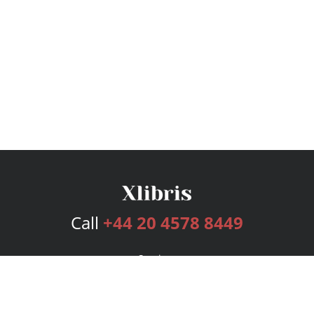
Call
+44 20 4578 8449
Services
Publishing Plans
Editorial
Add-On