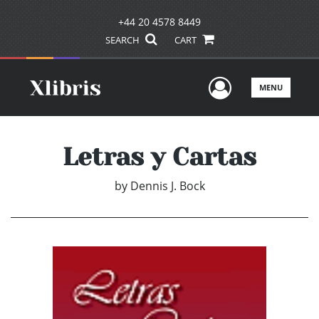
+44 20 4578 8449
SEARCH
CART
User Men
MENU
Letras y Cartas
by
Dennis J. Bock