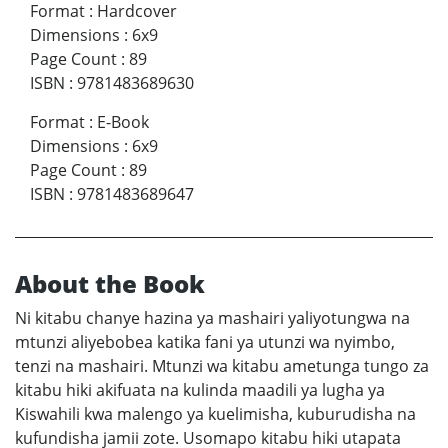
Format
:
Hardcover
Dimensions
:
6x9
Page Count
:
89
ISBN
:
9781483689630
Format
:
E-Book
Dimensions
:
6x9
Page Count
:
89
ISBN
:
9781483689647
About the Book
Ni kitabu chanye hazina ya mashairi yaliyotungwa na
mtunzi aliyebobea katika fani ya utunzi wa nyimbo,
tenzi na mashairi. Mtunzi wa kitabu ametunga tungo za
kitabu hiki akifuata na kulinda maadili ya lugha ya
Kiswahili kwa malengo ya kuelimisha, kuburudisha na
kufundisha jamii zote. Usomapo kitabu hiki utapata