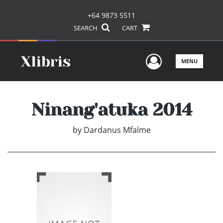
+64 9873 5511
SEARCH
CART
User Men
MENU
Ninang'atuka 2014
by
Dardanus Mfalme