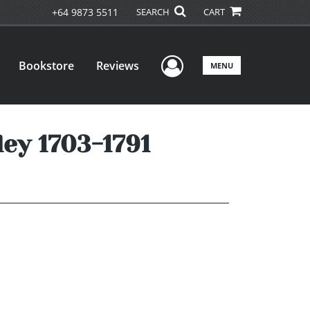
+64 9873 5511
SEARCH
CART
User Menu
Bookstore
Reviews
MENU
ey 1703-1791