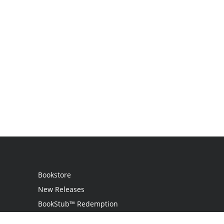
Bookstore
New Releases
BookStub™ Redemption
Login