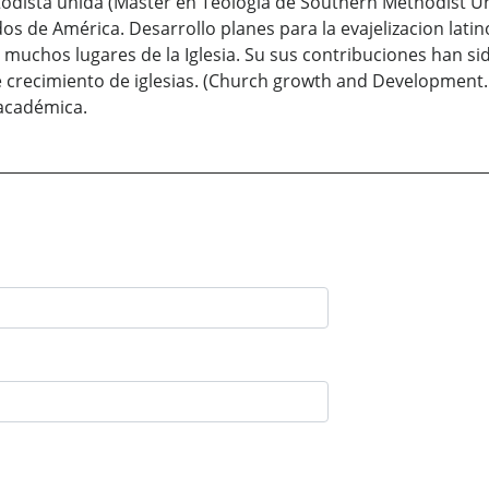
etodista unida (Máster en Teología de Southern Methodist Un
os de América. Desarrollo planes para la evajelizacion lati
muchos lugares de la Iglesia. Su sus contribuciones han sid
de crecimiento de iglesias. (Church growth and Development
académica.