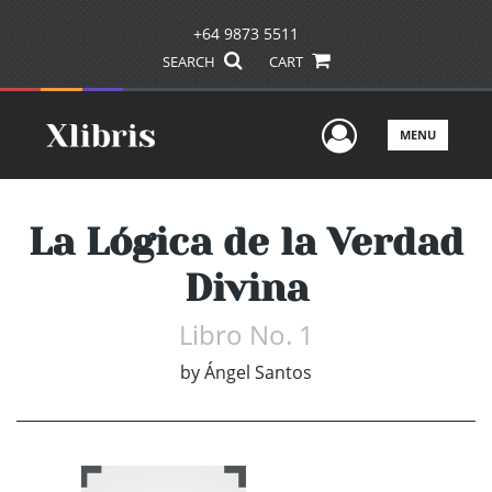
+64 9873 5511
SEARCH
CART
User Men
MENU
La Lógica de la Verdad
Divina
Libro No. 1
by
Ángel Santos