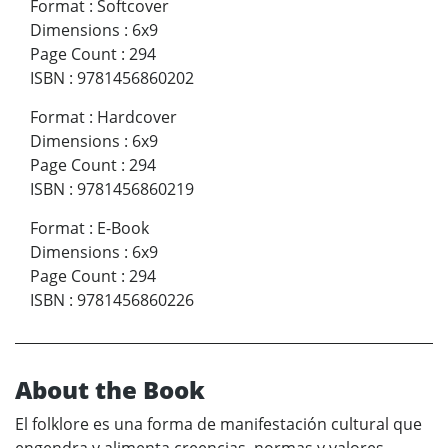
Format
:
Softcover
Dimensions
:
6x9
Page Count
:
294
ISBN
:
9781456860202
Format
:
Hardcover
Dimensions
:
6x9
Page Count
:
294
ISBN
:
9781456860219
Format
:
E-Book
Dimensions
:
6x9
Page Count
:
294
ISBN
:
9781456860226
About the Book
El folklore es una forma de manifestación cultural que
engendra y alimenta creencias, normas y valores