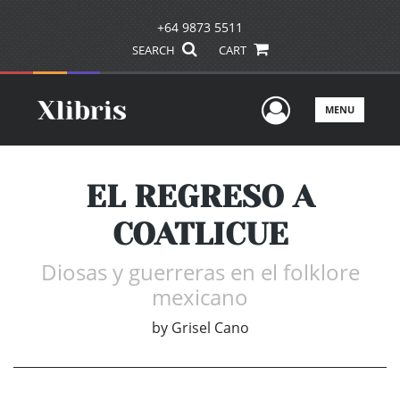
+64 9873 5511
SEARCH
CART
User Men
MENU
EL REGRESO A
COATLICUE
Diosas y guerreras en el folklore
mexicano
by
Grisel Cano