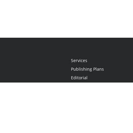
Services
Publishing Plans
Editorial
Add-On
Marketing
Get Started
FAQs