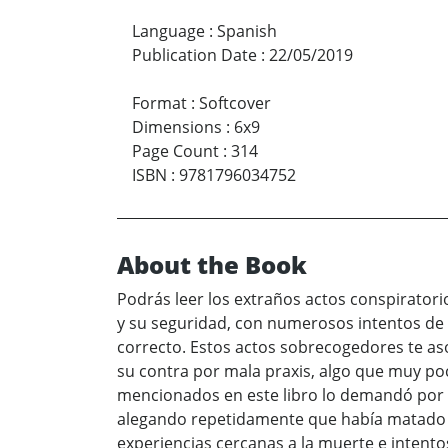
Language
:
Spanish
Publication Date
:
22/05/2019
Format
:
Softcover
Dimensions
:
6x9
Page Count
:
314
ISBN
:
9781796034752
About the Book
Podrás leer los extraños actos conspiratorio
y su seguridad, con numerosos intentos de a
correcto. Estos actos sobrecogedores te as
su contra por mala praxis, algo que muy po
mencionados en este libro lo demandó por m
alegando repetidamente que había matado a
experiencias cercanas a la muerte e intentos