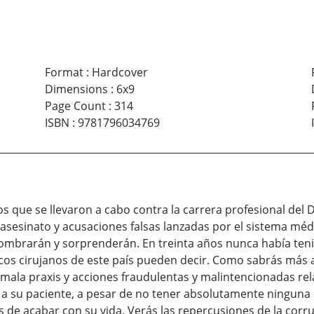
Format
:
Hardcover
Dimensions
:
6x9
Page Count
:
314
ISBN
:
9781796034769
s que se llevaron a cabo contra la carrera profesional del 
sesinato y acusaciones falsas lanzadas por el sistema médic
ombrarán y sorprenderán. En treinta años nunca había teni
cos cirujanos de este país pueden decir. Como sabrás más 
ala praxis y acciones fraudulentas y malintencionadas rel
 su paciente, a pesar de no tener absolutamente ninguna 
 de acabar con su vida. Verás las repercusiones de la corrup