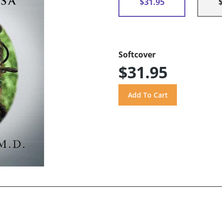
$31.95
Softcover
$31.95