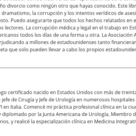
año divorcio como ningún otro que hayas conocido. Este lib
l dramatismo, la corrupción y los intentos verídicos de ase
sto. Puedo asegurarte que todos los hechos relatados en es
s lectores. La corrupción médica y legal en el trabajo en E
ricanos todos los días de una forma u otra. La Asociación 
rjudicando a millones de estadounidenses tanto financier
leta que solo pueden llevar a cabo los propios estadounide
ogo certificado nacido en Estados Unidos con más de treint
efe de Cirugía y Jefe de Urología en numerosos hospitales
I en Italia. Comencé mi práctica profesional clínica en la c
y diplomado por la Junta Americana de Urología, Miembro d
s, y realicé la especialización clínica en Medicina Integrati