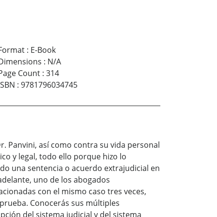
Format
:
E-Book
Dimensions
:
N/A
Page Count
:
314
ISBN
:
9781796034745
Dr. Panvini, así como contra su vida personal
o y legal, todo ello porque hizo lo
do una sentencia o acuerdo extrajudicial en
adelante, uno de los abogados
acionadas con el mismo caso tres veces,
prueba. Conocerás sus múltiples
ción del sistema judicial y del sistema