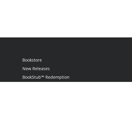
Bookstore
New Releases
BookStub™ Redemption
Login
Register
Contact Us
Referral Program