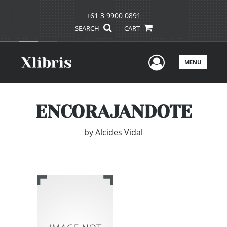
+61 3 9900 0891
SEARCH
CART
User Men
MENU
ENCORAJANDOTE
by
Alcides Vidal