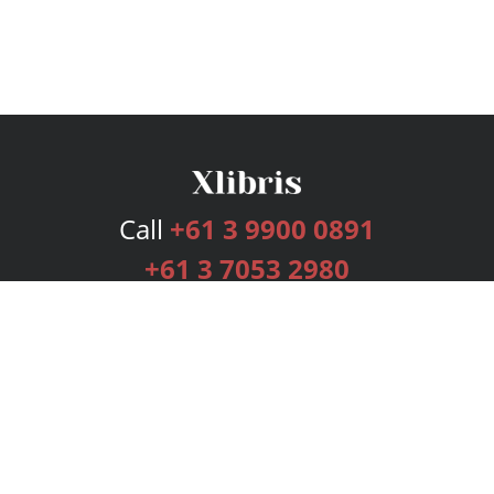
Call
+61 3 9900 0891
+61 3 7053 2980
Services
Publishing Plans
Editorial
Add-On
Marketing
Get Started
FAQs