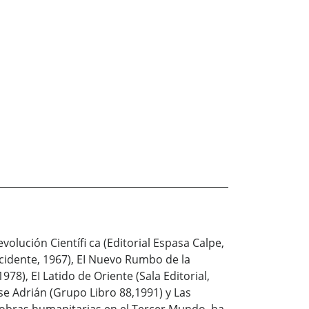
olución Científi ca (Editorial Espasa Calpe,
ccidente, 1967), EI Nuevo Rumbo de la
978), EI Latido de Oriente (Sala Editorial,
se Adrián (Grupo Libro 88,1991) y Las