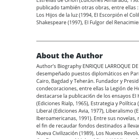
Estrellas de Orión (Ediciones Almarabú, 198
publicado también otras obras, entre ellas :
Los Hijos de la luz (1994, EI Escorpión el Co
Shakespeare (1997), EI Fulgor del Renacimie
About the Author
Author’s Biography ENRIQUE LARROQUE DE LA
desempeñado puestos diplomáticos en París
Cairo, Bagdad y Teherán. Fundador y Preside
condecoraciones, entre ellas la Legión de H
destacarse la publicaci6n de los ensayos EI
(Ediciones Rialp, 1965), Estrategia y Polític
Liberal (Ediciones Avia, 1977), Liberalismo (E
Iberoamericanas, 1991). Entre sus novelas, 
el fin de recaudar fondos destinados a llev
Nueva Civilización (1989), Los Nuevos Revoluc