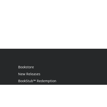
Bookstore
New Releases
BookStub™ Redemption
Login
Register
Contact Us