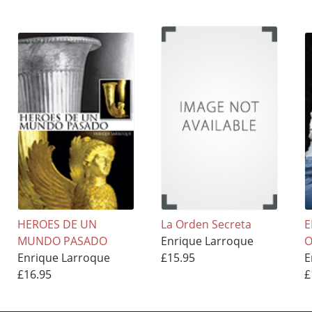
HEROES DE UN
La Orden Secreta
E
MUNDO PASADO
Enrique Larroque
O
Enrique Larroque
£15.95
E
£16.95
£