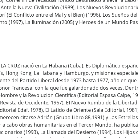
3). Con el fin de recaudar fondos destinados a llevar a cab
 Ante la Nueva Civilización (1989), Los Nuevos Revolucionari
librí (EI Conflicto entre el Mal y el Bien) (1996), Los Sueño
nto (1997), La Iluminación (2005) y Heroes de un Mundo Pas
 CRUZ nació en La Habana (Cuba). Es Diplomático español 
, Hong Kong, La Habana y Hamburgo, y misiones especiales 
nte del Partido Liberal desde 1973 hasta 1977, año en que se
onor Francesa, con la que fue galardonado dos veces. Dentro
 Hombre y la Revolución Científica (Editorial Espasa Calpe, 
a (Revista de Occidente, 1967), EI Nuevo Rumbo de la Libertad
ditorial Edaf, 1978), EI Latido de Oriente (Sala Editorial, 198
merecen citarse Adrián (Grupo Libro 88,1991) y Las Estrella
ar a cabo obras humanitarias en el Tercer Mundo, ha publicad
ionarios (1993), La Llamada del Desierto (1994), Los Hijos de 