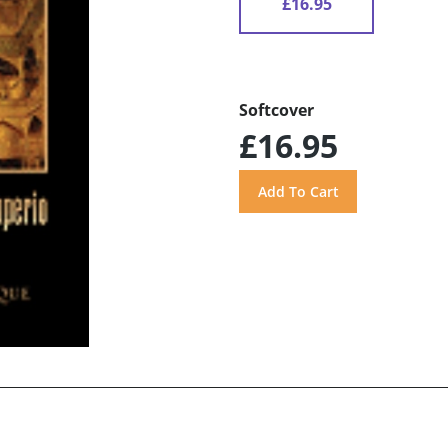
£16.95
Softcover
£16.95