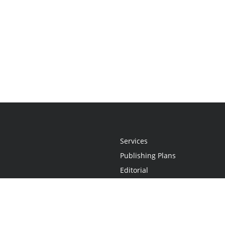
Services
Publishing Plans
Editorial
Add-On
Marketing
Get Started