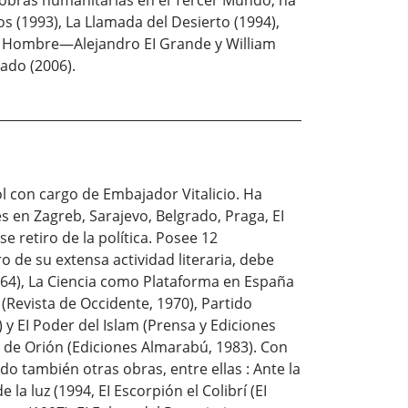
o obras humanitarias en el Tercer Mundo, ha
os (1993), La Llamada del Desierto (1994),
s del Hombre—Alejandro EI Grande y William
ado (2006).
con cargo de Embajador Vitalicio. Ha
en Zagreb, Sarajevo, Belgrado, Praga, EI
 retiro de la política. Posee 12
 de su extensa actividad literaria, debe
1964), La Ciencia como Plataforma en España
 (Revista de Occidente, 1970), Partido
1) y EI Poder del Islam (Prensa y Ediciones
s de Orión (Ediciones Almarabú, 1983). Con
o también otras obras, entre ellas : Ante la
la luz (1994, EI Escorpión el Colibrí (EI