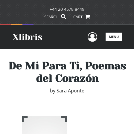
+44 20 4578 8449
SEARCH
CART
User Men
MENU
De Mi Para Ti, Poemas
del Corazón
by
Sara Aponte