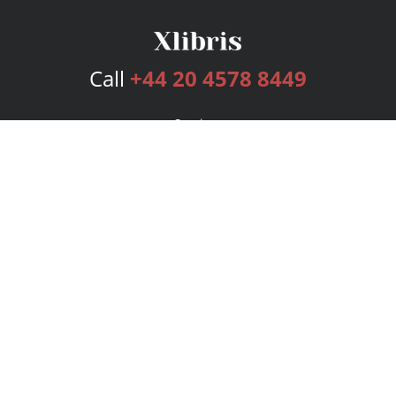
Call
+44 20 4578 8449
Services
Publishing Plans
Editorial
Add-On
Marketing
Get Started
FAQs
Bookstore
New Releases
BookStub™ Redemption
Login
Register
Contact Us