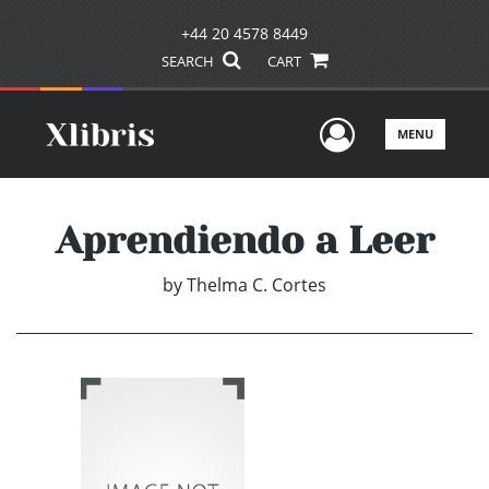
+44 20 4578 8449
SEARCH
CART
User Men
MENU
Aprendiendo a Leer
by
Thelma C. Cortes