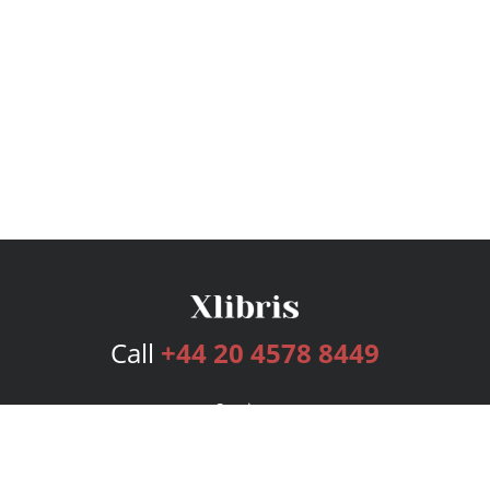
Call
+44 20 4578 8449
Services
Publishing Plans
Editorial
Add-On