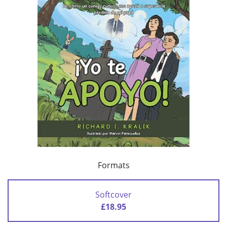
Formats
Softcover
£18.95