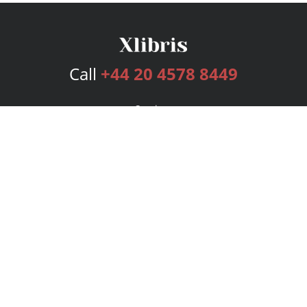
Call
+44 20 4578 8449
Services
Publishing Plans
Editorial
Add-On
Marketing
Get Started
FAQs
Bookstore
New Releases
BookStub™ Redemption
Login
Register