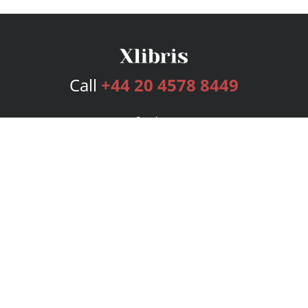
Call
+44 20 4578 8449
Services
Publishing Plans
Editorial
Add-On
Marketing
Get Started
FAQs
Bookstore
New Releases
BookStub™ Redemption
Login