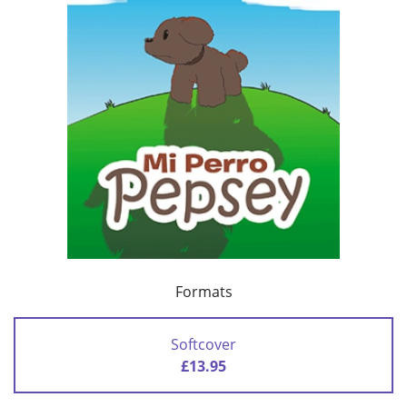
Formats
Softcover
£13.95