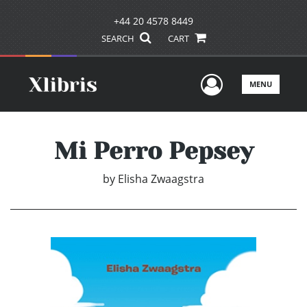
+44 20 4578 8449
SEARCH
CART
User Men
MENU
Mi Perro Pepsey
by
Elisha Zwaagstra