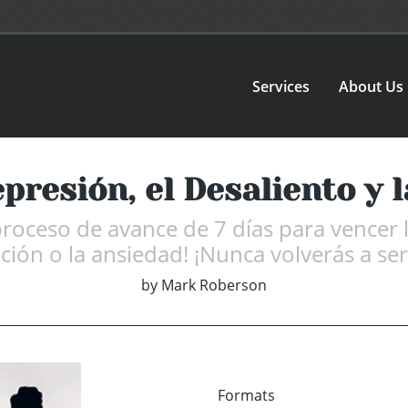
Services
About Us
presión, el Desaliento y 
oceso de avance de 7 días para vencer la
ión o la ansiedad! ¡Nunca volverás a se
by
Mark Roberson
Formats