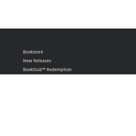
Bookstore
New Releases
BookStub™ Redemption
Login
Register
Contact Us
Referral Programme