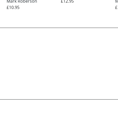
Mark Roberson
£12.95
M
£10.95
£