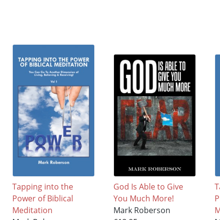
Tapping into the
God Is Able to Give
T
Power of Biblical
You Much More!
P
Meditation
Mark Roberson
M