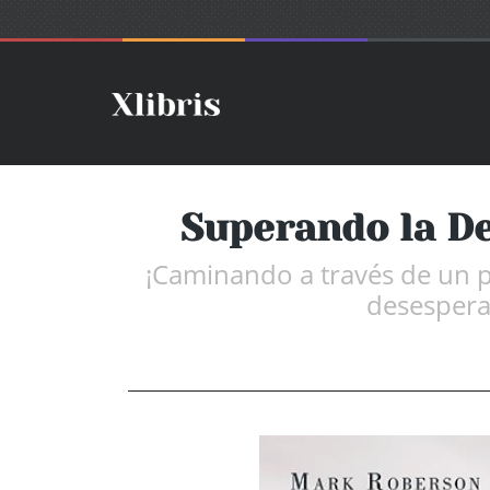
Superando la De
¡Caminando a través de un pr
desesperac