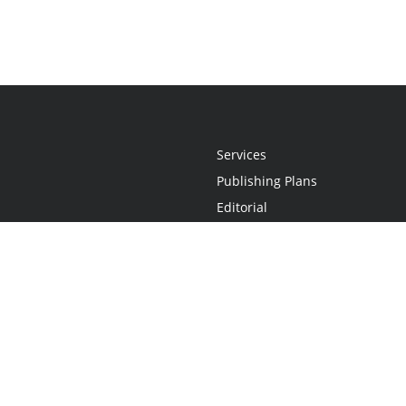
Services
Publishing Plans
Editorial
Add-On
Marketing
Get Started
FAQs