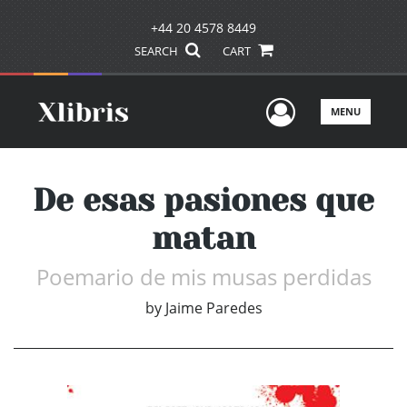
+44 20 4578 8449
SEARCH
CART
User Men
MENU
De esas pasiones que
matan
Poemario de mis musas perdidas
by
Jaime Paredes