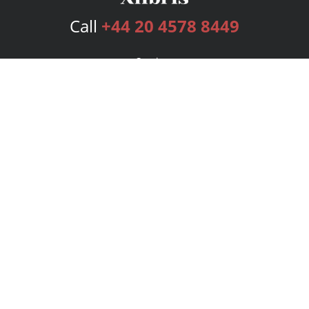
Call
+44 20 4578 8449
Services
Publishing Plans
Editorial
Add-On
Marketing
Get Started
FAQs
Bookstore
New Releases
BookStub™ Redemption
Login
Register
Contact Us
Referral Programme