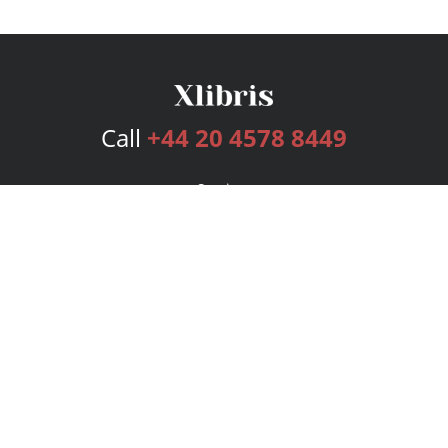
Call
+44 20 4578 8449
Services
Publishing Plans
Editorial
Add-On
Marketing
Get Started
FAQs
Bookstore
New Releases
BookStub™ Redemption
Login