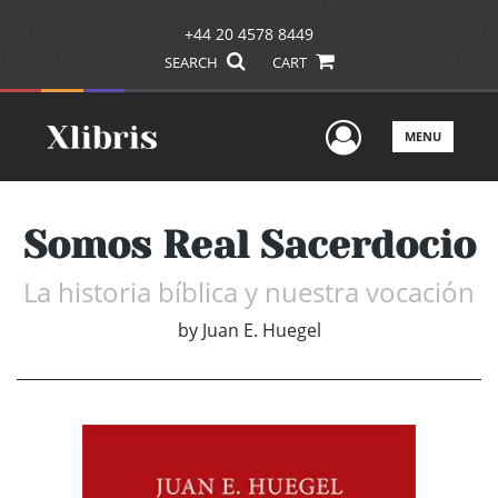
+44 20 4578 8449
SEARCH
CART
User Men
MENU
Somos Real Sacerdocio
La historia bíblica y nuestra vocación
by
Juan E. Huegel