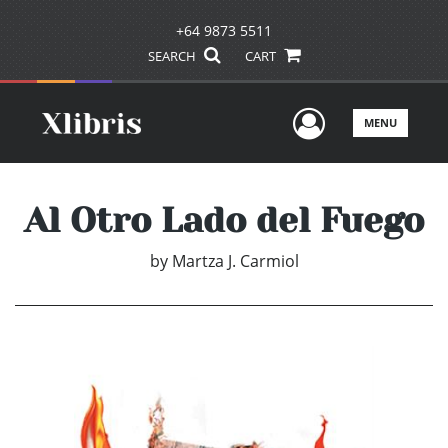
+64 9873 5511
SEARCH
CART
User Men
MENU
Al Otro Lado del Fuego
by
Martza J. Carmiol