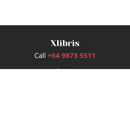
Call
+64 9873 5511
Services
Publishing Plans
Editorial
Add-On
Marketing
Get Started
FAQs
Bookstore