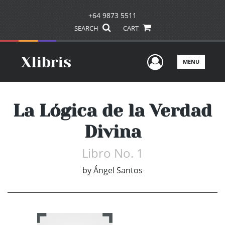
+64 9873 5511
SEARCH
CART
User Men
MENU
La Lógica de la Verdad
Divina
Libro No. 1
by
Ángel Santos