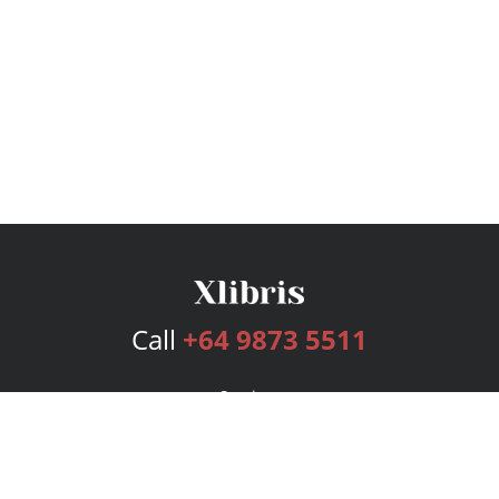
Call
+64 9873 5511
Services
Publishing Plans
Editorial
Add-On