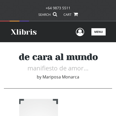
+64 9873 5511
SEARCH
CART
User Men
MENU
de cara al mundo
manifiesto de amor…
by
Mariposa Monarca