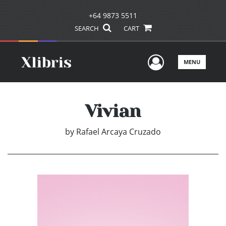
+64 9873 5511
SEARCH
CART
User Men
MENU
Vivian
by
Rafael Arcaya Cruzado