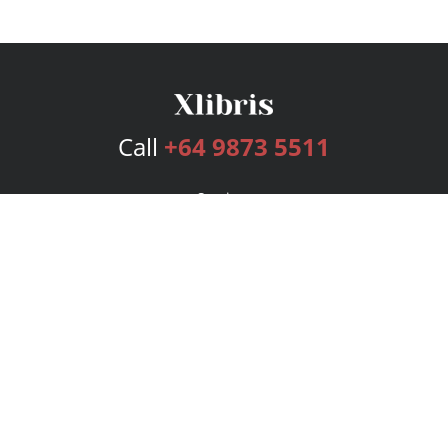
Call
+64 9873 5511
Services
Publishing Plans
Editorial
Add-On
Marketing
Get Started
FAQs
Bookstore
New Releases
BookStub™ Redemption