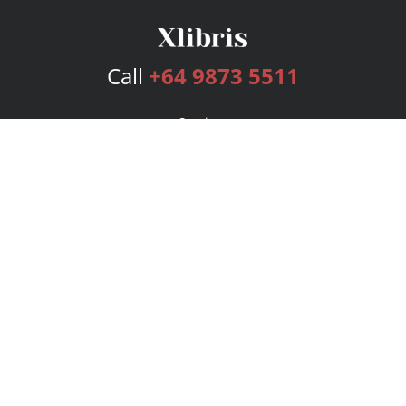
Call
+64 9873 5511
Services
Publishing Plans
Editorial
Add-On
Marketing
Get Started
FAQs
Bookstore
New Releases
BookStub™ Redemption
Login
Register
Contact Us