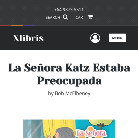
+64 9873 5511
SEARCH
CART
User Men
MENU
La Señora Katz Estaba
Preocupada
by
Bob McElheney