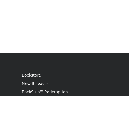
Bookstore
New Releases
BookStub™ Redemption
Login / Register
Contact Us
Referral Program
Palibrio