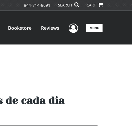
844-714-8691
SEARCH
CART
User Menu
Bookstore
Reviews
MENU
s de cada dia