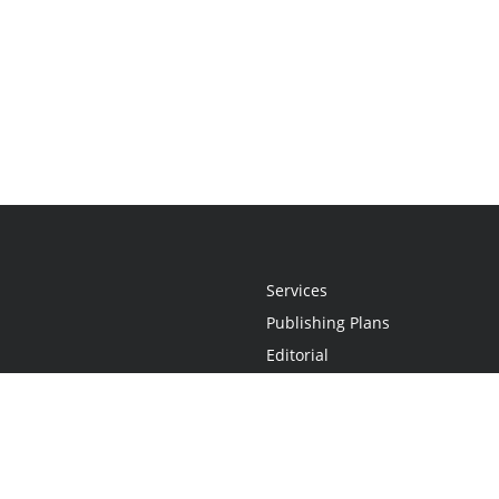
Services
Publishing Plans
Editorial
Add-On
Marketing
Get Started
FAQs