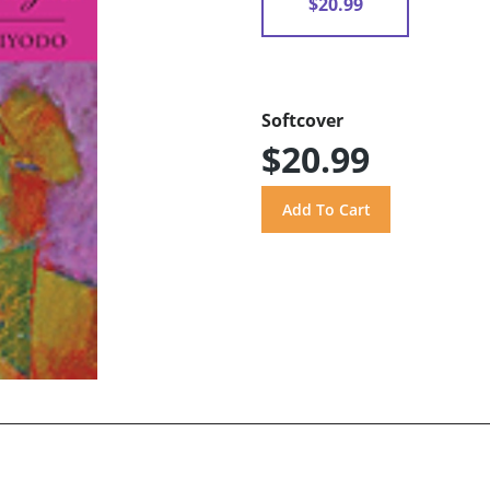
$20.99
Softcover
$20.99