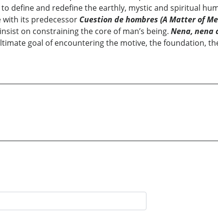
s to define and redefine the earthly, mystic and spiritual hu
e with its predecessor
Cuestion de hombres (A Matter of Me
nsist on constraining the core of man’s being.
Nena, nena d
ltimate goal of encountering the motive, the foundation, t