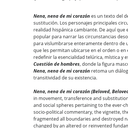
Nena, nena de mi corazón
es un texto del 
sustitución. Los personajes principales circ
realidad hispánica cambiante. De aquí que el 
popular para narrar las circunstancias des
para vislumbrarse enteramente dentro de u
que les permitan ubicarse en el orden o en e
redefinir la esencialidad telúrica, mística y
Cuestión de hombres
, donde la figura masc
Nena, nena de mi corazón
retoma un diálogo
transitividad de su existencia.
Nena, nena de mi corazón (Beloved, Beloved
in movement, transference and substitution. 
and social spheres pertaining to the ever-ch
socio-political commentary, the vignette, t
fragmented all boundaries and destroyed na
changed by an altered or reinvented fundame