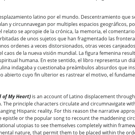
desplazamiento latino por el mundo. Descentramiento que se
ulan y circunnavegan por multiples espacios geográficos, polí
relato se apropie de la crónica, la memoria, el comentario so
orbitadas de unos sujetos que han fragmentado las frontera
nos ordenes a veces distorsionados, otras veces canjeados
l caos de la nueva visión mundial. La figura femenina resulta
 espiritual humana. En este sentido, el libro representa un d
ulina indagaba y cuestionaba preámbulos absurdos que insis
 abierto cuyo fin ulterior es rastrear el motivo, el fundame
 of My Heart)
is an account of Latino displacement through
The principle characters circulate and circumnavigate within
anging Hispanic reality. For this reason the narrative appro
he epistle or the popular song to recount the maddening ci
tional utopias to see themselves completely within framewo
ntal nature, that permit them to be placed within the orde