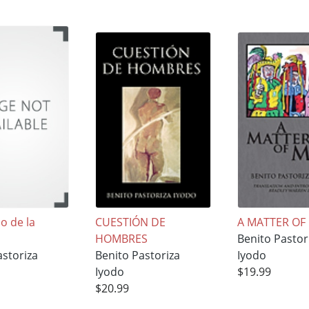
o de la
CUESTIÓN DE
A MATTER OF
HOMBRES
Benito Pastor
astoriza
Benito Pastoriza
Iyodo
Iyodo
$19.99
$20.99