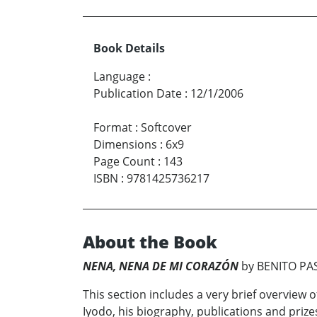
Book Details
Language
:
Publication Date
:
12/1/2006
Format
:
Softcover
Dimensions
:
6x9
Page Count
:
143
ISBN
:
9781425736217
About the Book
NENA, NENA DE MI CORAZÓN
by BENITO PA
This section includes a very brief overview 
Iyodo, his biography, publications and prizes