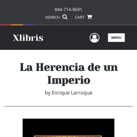
844-714-8691
SEARCH
CART
User Men
MENU
La Herencia de un
Imperio
by
Enrique Larroque