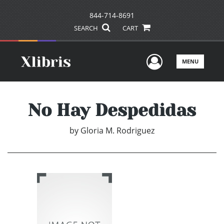
844-714-8691
SEARCH
CART
User Men
MENU
No Hay Despedidas
by
Gloria M. Rodriguez