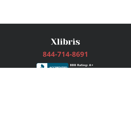
844-714-8691
Services
Publishing Plans
Editorial
Add-On
Marketing
Get Started
FAQs