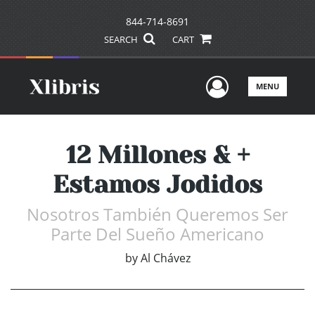
844-714-8691
SEARCH
CART
User Men
MENU
12 Millones & +
Estamos Jodidos
Nosotros También Queremos Ser
Parte Del Sueño Americano
by
Al Chávez