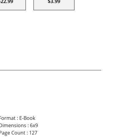
$22.99
$3.99
Format
:
E-Book
Dimensions
:
6x9
Page Count
:
127