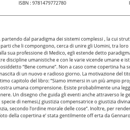
ISBN
:
9781479772780
e, partendo dal paradigma dei sistemi complessi , la cui str
parti che li compongono, cerca di unire gli Uomini, tra loro 
alla sua professione di Medico, egli estende detto paradigm
e discipline umanistiche e con le varie vicende umane e istitu
osiddetto “Bene comune”. Non a caso come copertina ha scelt
nascita di un nuovo e radioso giorno. La motivazione del tito
ultimo capitolo del libro: “Siamo immersi in un più ampio pro
 nostra umana comprensione. Esiste probabilmente una legge
enere. Un disegno che guida gli eventi anche attraverso le ge
specie di nemesi,( giustizia compensatrice o giustizia divina) 
, secondo l’ordine morale delle cose”. Inoltre, per rendere l
 foto della copertina e’ stata gentilmente off erta da Gennar