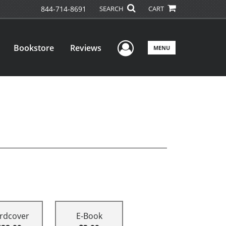
844-714-8691
SEARCH
CART
User Menu
Bookstore
Reviews
MENU
rdcover
E-Book