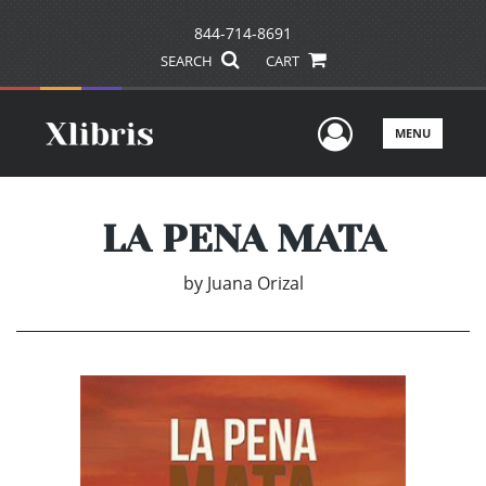
844-714-8691
SEARCH
CART
User Men
MENU
LA PENA MATA
by
Juana Orizal