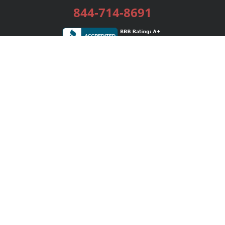
844-714-8691
Services
Publishing Plans
Editorial
Add-On
Marketing
Get Started
FAQs
Bookstore
New Releases
BookStub™ Redemption
Login / Register
Contact Us
Referral Program