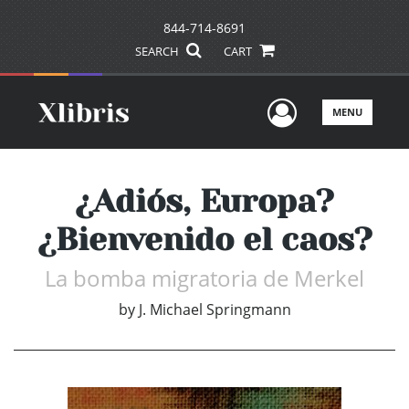
844-714-8691
SEARCH
CART
User Men
MENU
¿Adiós, Europa?
¿Bienvenido el caos?
La bomba migratoria de Merkel
by
J. Michael Springmann