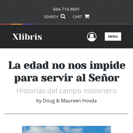
844-714-8691
SEARCH
CART
User Men
MENU
La edad no nos impide
para servir al Señor
Historias del campo misionero
by
Doug & Maureen Hovda