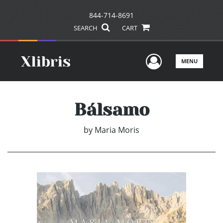
844-714-8691
SEARCH
CART
User Men
MENU
Bálsamo
by
Maria Moris