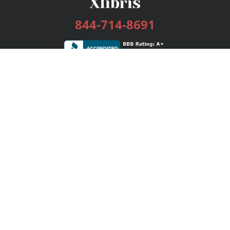
844-714-8691
Services
Publishing Plans
Editorial
Add-On
Marketing
Get Started
FAQs
Bookstore
New Releases
BookStub™ Redemption
Login / Register
Contact Us