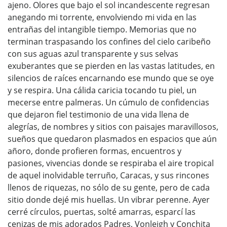
ajeno. Olores que bajo el sol incandescente regresan
anegando mi torrente, envolviendo mi vida en las
entrañas del intangible tiempo. Memorias que no
terminan traspasando los confines del cielo caribeño
con sus aguas azul transparente y sus selvas
exuberantes que se pierden en las vastas latitudes, en
silencios de raíces encarnando ese mundo que se oye
y se respira. Una cálida caricia tocando tu piel, un
mecerse entre palmeras. Un cúmulo de confidencias
que dejaron fiel testimonio de una vida llena de
alegrías, de nombres y sitios con paisajes maravillosos,
sueños que quedaron plasmados en espacios que aún
añoro, donde profieren formas, encuentros y
pasiones, vivencias donde se respiraba el aire tropical
de aquel inolvidable terruño, Caracas, y sus rincones
llenos de riquezas, no sólo de su gente, pero de cada
sitio donde dejé mis huellas. Un vibrar perenne. Ayer
cerré círculos, puertas, solté amarras, esparcí las
cenizas de mis adorados Padres, Vonleigh y Conchita