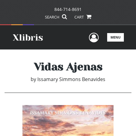
844-714-8691
SEARCH
CART
User Men
MENU
Vidas Ajenas
by
Issamary Simmons Benavides