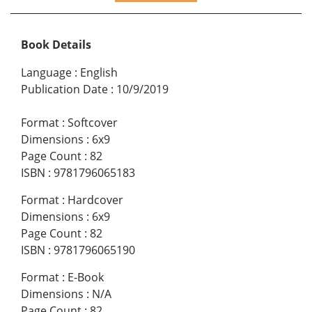
Book Details
Language
:
English
Publication Date
:
10/9/2019
Format
:
Softcover
Dimensions
:
6x9
Page Count
:
82
ISBN
:
9781796065183
Format
:
Hardcover
Dimensions
:
6x9
Page Count
:
82
ISBN
:
9781796065190
Format
:
E-Book
Dimensions
:
N/A
Page Count
:
82